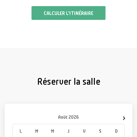
CALCULER L'ITINÉRAIRE
Réserver la salle
Août
2026
L
M
M
J
V
S
D